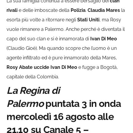
La sua famiglia continua a essere bersaglio dei
clan
rivali
e delle imboscate della
Polizia
.
Claudia Mares
la
esorta più volte a ritornare negli
Stati Uniti
, ma Rosy
vuole rimanere a Palermo. Anche perché è diventata il
capo del suo clan e si è innamorata di
Ivan Di Meo
(Claudio Gioè). Ma quando scopre che l’uomo è un
agente infiltrato ed è pure innamorato della Mares,
Rosy Abate uccide Ivan Di Meo
e fugge a Bogotà,
capitale della Colombia.
La Regina di
Palermo
puntata 3 in onda
mercoledì 16 agosto alle
21.10 su Canale 5 –