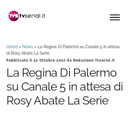
Passa
Passa
Passa
alla
al
alla
MENU
navigazione
contenuto
barra
primaria
principale
laterale
primaria
Home
»
News
»
La Regina Di Palermo su Canale 5 in attesa
di Rosy Abate La Serie
Pubblicato il
22 Ottobre 2017
da
Redazione Tvserial.it
La Regina Di Palermo
su Canale 5 in attesa di
Rosy Abate La Serie