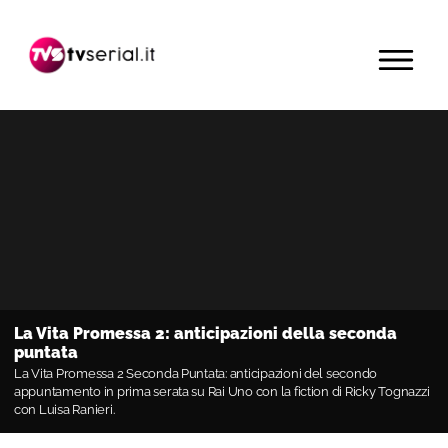
Passa
Passa
Passa
alla
al
alla
MENU
navigazione
contenuto
barra
primaria
principale
laterale
primaria
La Vita Promessa 2: anticipazioni della seconda
puntata
La Vita Promessa 2 Seconda Puntata: anticipazioni del secondo
appuntamento in prima serata su Rai Uno con la fiction di Ricky Tognazzi
con Luisa Ranieri.