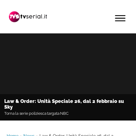
Passa
Passa
Passa
alla
al
alla
MENU
navigazione
contenuto
barra
primaria
principale
laterale
primaria
Law & Order: Unità Speciale 26, dal 2 febbraio su
Sky
Torna la serie poliziesca targata NBC