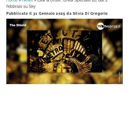
Home
»
News
»
Law & Order: Unità Speciale 26, dal 2
febbraio su Sky
Pubblicato il
31 Gennaio 2025
da
Silvia Di Gregorio
Loaded
:
Progress
:
Unmute
0%
0%