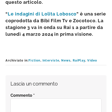
questo articolo.
“
Le indagini di Lolita Lobosco
” è una serie
coprodotta da Bibi Film Tv e Zocotoco. La
stagione 3 va in onda su Rai 1 a partire da
lunedì 4 marzo 2024 in prima visione.
Archiviato in:
Fiction
,
Interviste
,
News
,
RaiPlay
,
Video
Interazioni
Lascia un commento
del
Commento
*
lettore