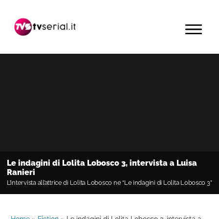
Passa
Passa
Passa
alla
al
alla
MENU
navigazione
contenuto
barra
primaria
principale
laterale
primaria
Le indagini di Lolita Lobosco 3, intervista a Luisa
Ranieri
L’intervista all’attrice di Lolita Lobosco ne “Le indagini di Lolita Lobosco 3”