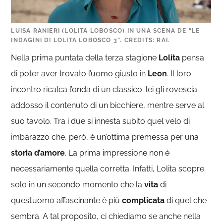
LUISA RANIERI (LOLITA LOBOSCO) IN UNA SCENA DE “LE
INDAGINI DI LOLITA LOBOSCO 3”. CREDITS: RAI.
Nella prima puntata della terza stagione
Lolita
pensa
di poter aver trovato l’uomo giusto in
Leon
. Il loro
incontro ricalca l’onda di un classico: lei gli rovescia
addosso il contenuto di un bicchiere, mentre serve al
suo tavolo. Tra i due si innesta subito quel velo di
imbarazzo che, però, è un’ottima premessa per una
storia d’amore
. La prima impressione non è
necessariamente quella corretta. Infatti, Lolita scopre
solo in un secondo momento che la
vita
di
quest’uomo affascinante è più
complicata
di quel che
sembra. A tal proposito, ci chiediamo se anche nella