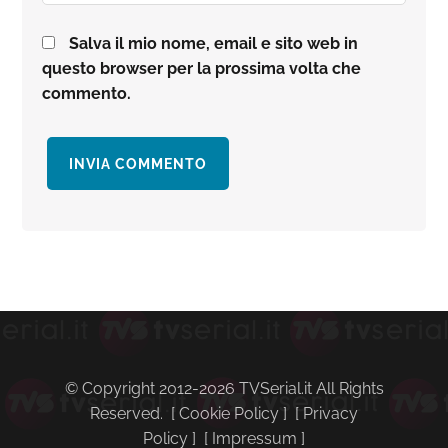
Salva il mio nome, email e sito web in
questo browser per la prossima volta che
commento.
Barra
laterale
primaria
© Copyright 2012-2026 TVSerial.it All Rights
Reserved. [
Cookie Policy
] [
Privacy
Policy
] [
Impressum
]