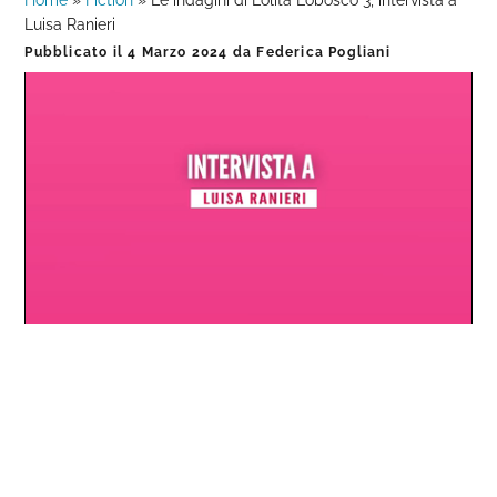
Home
»
Fiction
»
Le indagini di Lolita Lobosco 3, intervista a
Luisa Ranieri
Pubblicato il
4 Marzo 2024
da
Federica Pogliani
Loaded
:
Progress
:
Unmute
0%
0%