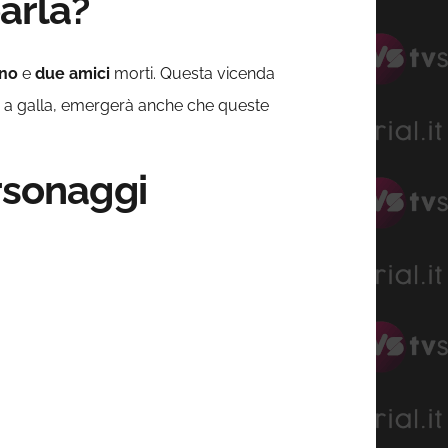
arla?
no
e
due amici
morti. Questa vicenda
à a galla, emergerà anche che queste
ersonaggi