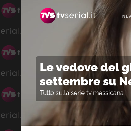
Passa
Passa
Passa
alla
al
alla
NE
navigazione
contenuto
barra
primaria
principale
laterale
primaria
Le vedove del gi
settembre su Ne
Tutto sulla serie tv messicana