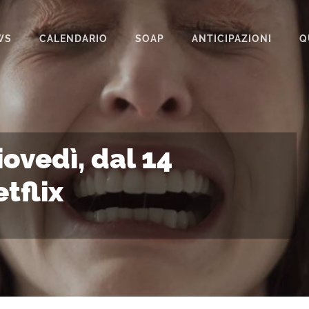
WS
CALENDARIO
SOAP
ANTICIPAZIONI
Q
BEAUTIFUL
IL PARADISO DELLE SIGNORE
LA PROMESSA
ovedì, dal 14
SEGRETI DI FAMIGLIA
tflix
TEMPESTA D’AMORE
UN POSTO AL SOLE