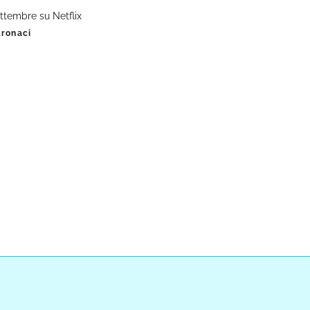
ettembre su Netflix
tronaci