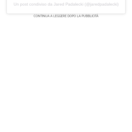
Un post condiviso da Jared Padalecki (@jaredpadalecki)
CONTINUA A LEGGERE DOPO LA PUBBLICITÀ