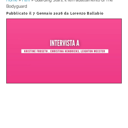
Home
»
Film
»
Guarding Stars, il film adattamento di The
Bodyguard
Pubblicato il
7 Gennaio 2026
da
Lorenzo Ballabio
Loaded
:
Progress
:
Unmute
0%
0%