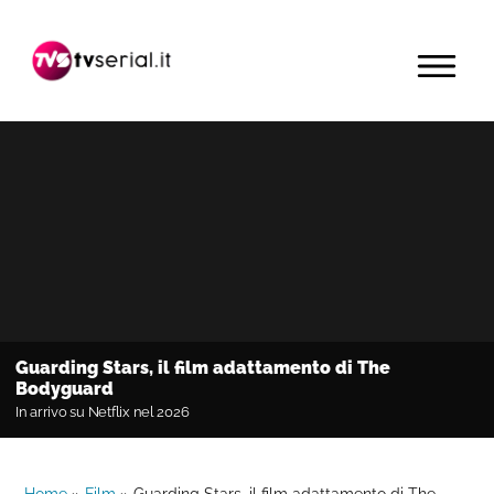
Passa
Passa
Passa
alla
al
alla
MENU
navigazione
contenuto
barra
primaria
principale
laterale
primaria
Guarding Stars, il film adattamento di The
Bodyguard
In arrivo su Netflix nel 2026