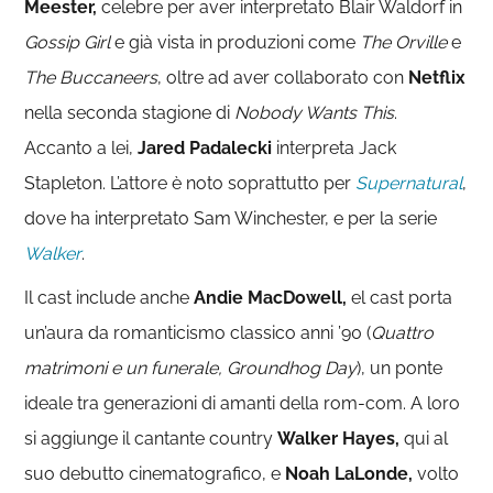
Meester,
celebre per aver interpretato Blair Waldorf in
Gossip Girl
e già vista in produzioni come
The Orville
e
The
Buccaneers
, oltre ad aver collaborato con
Netflix
nella seconda stagione di
Nobody Wants This
.
Accanto a lei,
Jared Padalecki
interpreta Jack
Stapleton. L’attore è noto soprattutto per
Supernatural
,
dove ha interpretato Sam Winchester, e per la serie
Walker
.
Il cast include anche
Andie MacDowell,
el cast porta
un’aura da romanticismo classico anni ’90 (
Quattro
matrimoni e un funerale, Groundhog Day
), un ponte
ideale tra generazioni di amanti della rom-com. A loro
si aggiunge il cantante country
Walker Hayes,
qui al
suo debutto cinematografico, e
Noah LaLonde,
volto