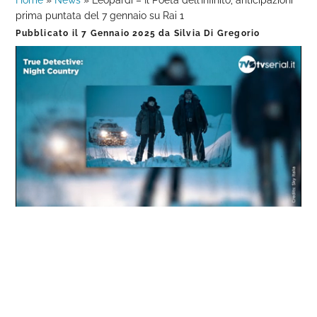
Home
»
News
»
Leopardi – Il Poeta dell’Infinito, anticipazioni
prima puntata del 7 gennaio su Rai 1
Pubblicato il
7 Gennaio 2025
da
Silvia Di Gregorio
Loaded
:
Progress
:
Unmute
0%
0%