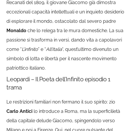
Recanati del 1809, il giovane Giacomo già dimostra
eccezionali capacità intellettuali e un inquieto desiderio
di esplorare il mondo, ostacolato dal severo padre
Monaldo
che lo relega tra le mura domestiche. La sua
passione si trasforma in versi, dando vita a capolavori
come “
L’infinito
” e “
All’Italia
“, quest’ultimo divenuto un
simbolo di lotta e libertà per il nascente movimento
patriottico italiano.
Leopardi – Il Poeta dell’Infinito episodio 1
trama
Le restrizioni familiari non fermano il suo spirito: zio
Carlo
Antici
lo introduce a Roma, ma la superficilietà
della capitale delude Giacomo, spingendolo verso
Milano e poi a Firenze. Qui, nel cuore pulsante del