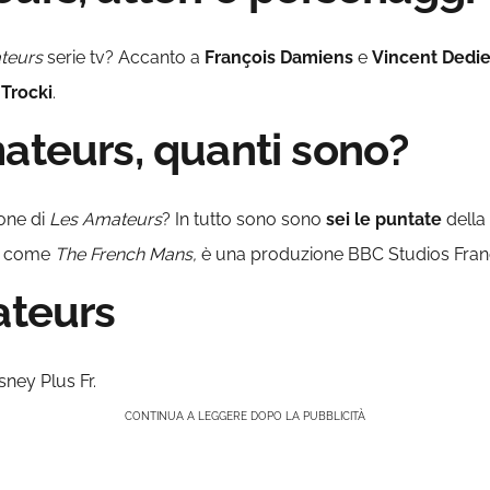
teurs
serie tv? Accanto a
François Damiens
e
Vincent Dedi
Trocki
.
mateurs, quanti sono?
one di
Les Amateurs
? In tutto sono sono
sei le puntate
della 
he come
The French Mans,
è una produzione BBC Studios Franc
ateurs
sney Plus Fr.
CONTINUA A LEGGERE DOPO LA PUBBLICITÀ