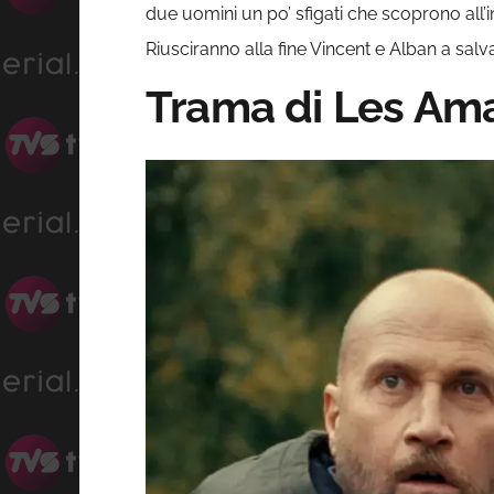
due uomini un po’ sfigati che scoprono all’
Riusciranno alla fine Vincent e Alban a salva
Trama di Les Ama