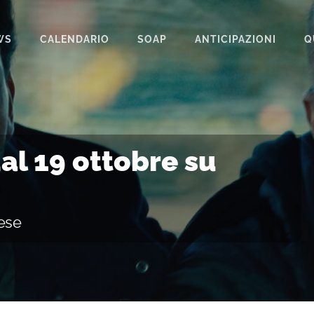
WS
CALENDARIO
SOAP
ANTICIPAZIONI
Q
BEAUTIFUL
IL PARADISO DELLE SIGNORE
LA PROMESSA
al 19 ottobre su
SEGRETI DI FAMIGLIA
TEMPESTA D’AMORE
ese
UN POSTO AL SOLE