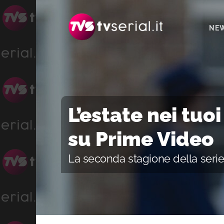
Passa
Passa
Passa
alla
al
alla
NE
navigazione
contenuto
barra
primaria
principale
laterale
primaria
L’estate nei tuoi
su Prime Video
La seconda stagione della serie 