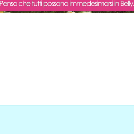
Loaded
:
ss
:
0%