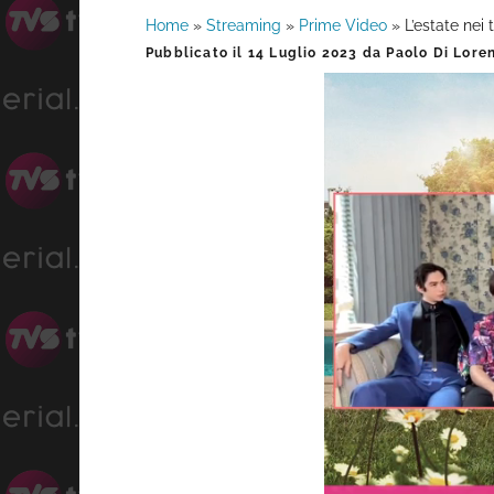
Home
»
Streaming
»
Prime Video
»
L’estate nei 
Barra
Pubblicato il
14 Luglio 2023
da
Paolo Di Lore
laterale
primaria