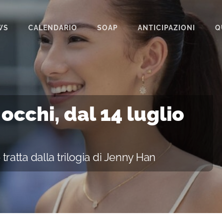
WS
CALENDARIO
SOAP
ANTICIPAZIONI
Q
BEAUTIFUL
IL PARADISO DELLE SIGNORE
LA PROMESSA
 occhi, dal 14 luglio
SEGRETI DI FAMIGLIA
TEMPESTA D’AMORE
tratta dalla trilogia di Jenny Han
UN POSTO AL SOLE