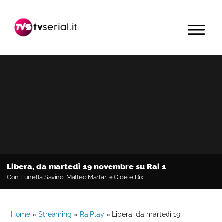
Passa
Passa
Passa
alla
al
alla
MENU
navigazione
contenuto
barra
primaria
principale
laterale
primaria
Libera, da martedì 19 novembre su Rai 1
Con Lunetta Savino, Matteo Martari e Gioele Dix
Home
»
Streaming
»
RaiPlay
»
Libera, da martedì 19