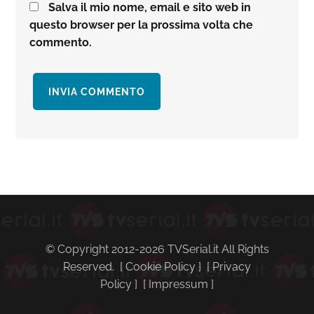
Salva il mio nome, email e sito web in
questo browser per la prossima volta che
commento.
Barra
laterale
primaria
© Copyright 2012-2026 TVSerial.it All Rights
Reserved. [
Cookie Policy
] [
Privacy
Policy
] [
Impressum
]