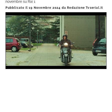
novembre su Rai 1
Pubblicato il
19 Novembre 2024
da
Redazione Tvserial.it
Loaded
:
Progress
:
Unmute
0%
0%