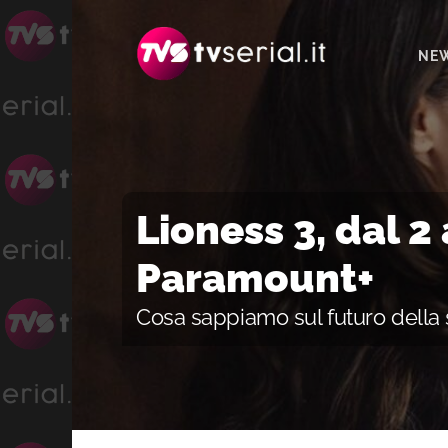
Passa
Passa
Passa
alla
al
alla
NE
navigazione
contenuto
barra
primaria
principale
laterale
primaria
Lioness 3, dal 2
Paramount+
Cosa sappiamo sul futuro della