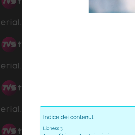
Prog
Unmute
0%
Indice dei contenuti
Lioness 3