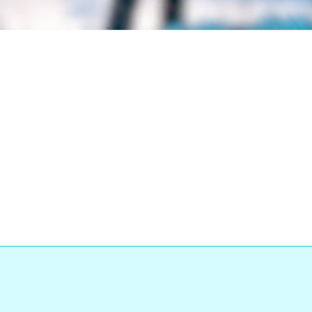
Loaded
:
ress
:
0%