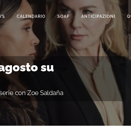
WS
CALENDARIO
SOAP
ANTICIPAZIONI
Q
BEAUTIFUL
IL PARADISO DELLE SIGNORE
LA PROMESSA
 agosto su
SEGRETI DI FAMIGLIA
TEMPESTA D’AMORE
 serie con Zoe Saldaña
UN POSTO AL SOLE