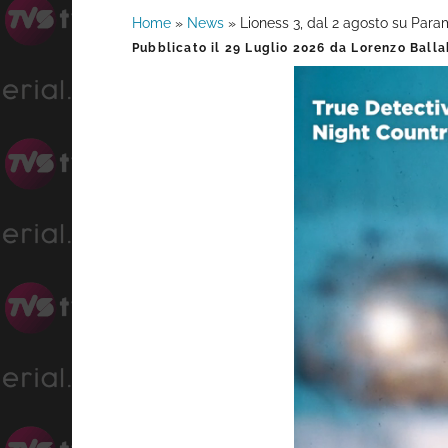
Home
»
News
»
Lioness 3, dal 2 agosto su Par
Barra
Pubblicato il
29 Luglio 2026
da
Lorenzo Balla
laterale
primaria