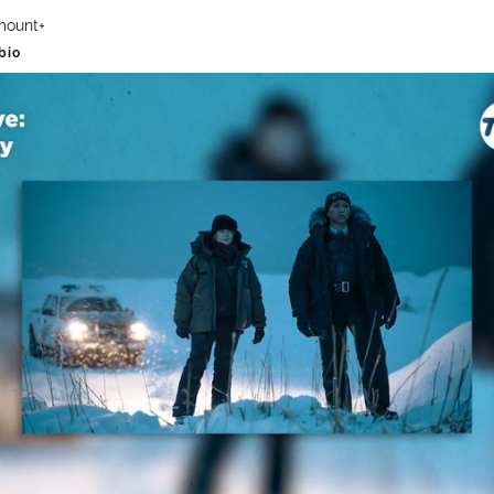
amount+
bio