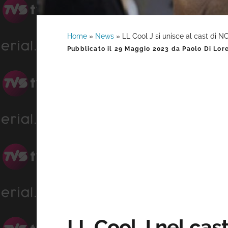
Home
»
News
»
LL Cool J si unisce al cast di N
Barra
Pubblicato il
29 Maggio 2023
da
Paolo Di Lor
laterale
primaria
LL Cool J nel cas