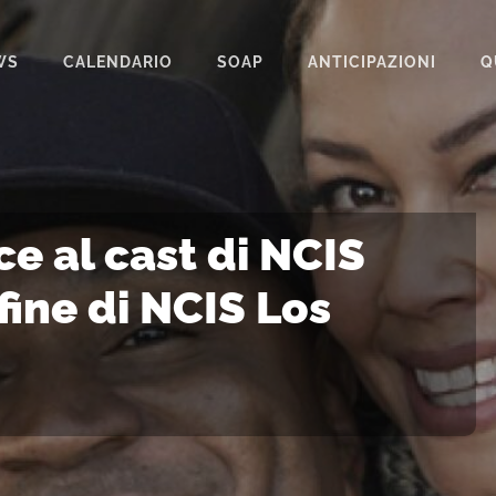
WS
CALENDARIO
SOAP
ANTICIPAZIONI
Q
BEAUTIFUL
IL PARADISO DELLE SIGNORE
LA PROMESSA
ce al cast di NCIS
SEGRETI DI FAMIGLIA
fine di NCIS Los
TEMPESTA D’AMORE
UN POSTO AL SOLE