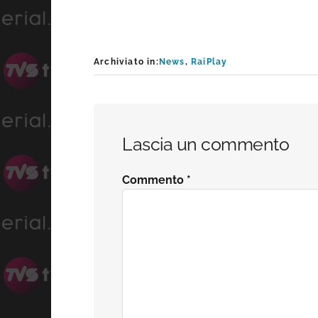
Archiviato in:
News
,
RaiPlay
Interazioni
Lascia un commento
del
Commento
*
lettore