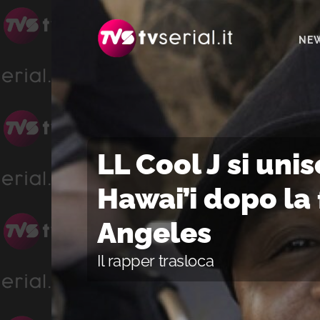
Passa
Passa
Passa
alla
al
alla
NE
navigazione
contenuto
barra
primaria
principale
laterale
primaria
LL Cool J si unis
Hawai’i dopo la 
Angeles
Il rapper trasloca