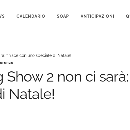
WS
CALENDARIO
SOAP
ANTICIPAZIONI
Q
BEAUTIFUL
IL PARADISO DELLE SIGNORE
à: finisce con uno speciale di Natale!
LA PROMESSA
Lorenzo
SEGRETI DI FAMIGLIA
 Show 2 non ci sarà:
TEMPESTA D’AMORE
i Natale!
UN POSTO AL SOLE