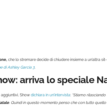
one,
che lo stremare decide di chiudere insieme a un’altra sit
ne di Ashley Garcia 3
.
ow: arriva lo speciale N
i aggiuntivi, Show
dichiara in un’intervista
:
“Stiamo rilasciando u
Natale
. Quindi in questo momento penso che con tutto quell