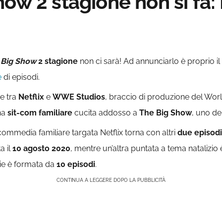
ow 2 stagione non si fa: 
 Big Show
2 stagione
non ci sarà! Ad annunciarlo è proprio i
e
di episodi.
e tra
Netflix
e
WWE Studios
, braccio di produzione del Worl
una
sit-com familiare
cucita addosso a
The Big Show
, uno de
 commedia familiare targata Netflix torna con altri
due episod
a il
10 agosto 2020
, mentre un’altra puntata a tema natalizio
rie è formata da
10 episodi
.
CONTINUA A LEGGERE DOPO LA PUBBLICITÀ