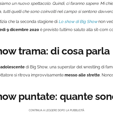
noi siamo un nuovo spettacolo. Quindi, ci faranno sapere. Mi ch
 tutti quelli che sono coinvolti nel campo si sentono davvero o
tizia che la seconda stagione di
Lo show di Big Show
non ved
edì 9 dicembre 2020
è previsto l’ultimo saluto alla sit-com c
how trama: di cosa parla
a adolescente
di Big Show, una superstar del wrestling di fama 
 lottatore si ritrova improvvisamente
messo alle strette
. Nonos
how puntate: quante son
CONTINUA A LEGGERE DOPO LA PUBBLICITÀ