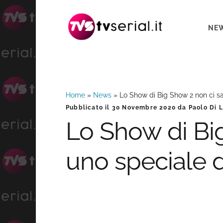
Passa
Passa
Passa
alla
al
alla
NE
navigazione
contenuto
barra
primaria
principale
laterale
primaria
Home
»
News
»
Lo Show di Big Show 2 non ci sar
Barra
Pubblicato il
30 Novembre 2020
da
Paolo Di 
Lo Show di Big
laterale
uno speciale d
primaria