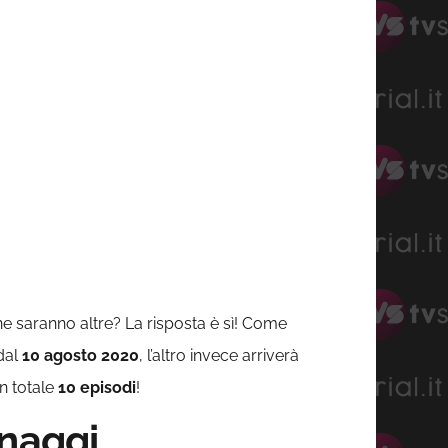
ne saranno altre? La risposta è sì! Come
 dal
10 agosto 2020
, l’altro invece arriverà
in totale
10 episodi
!
onaggi