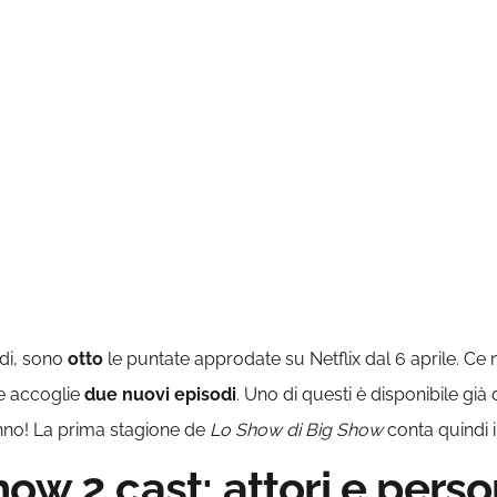
odi, sono
otto
le puntate approdate su Netflix dal 6 aprile. Ce 
ie accoglie
due nuovi episodi
. Uno di questi è disponibile già
anno! La prima stagione de
Lo Show di Big Show
conta quindi 
ow 2 cast: attori e pers