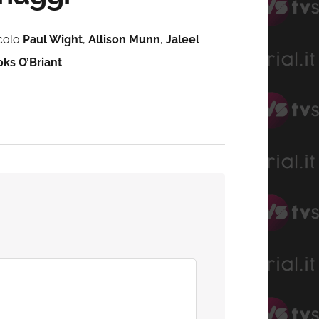
ecolo
Paul Wight
,
Allison Munn
,
Jaleel
oks O’Briant
.