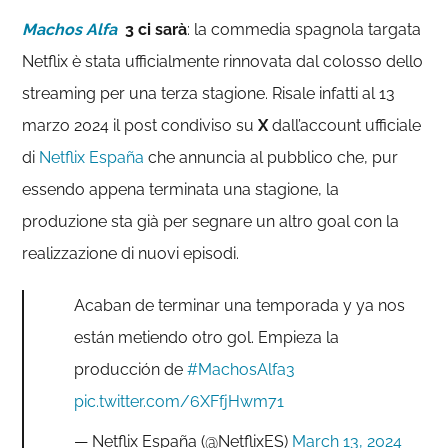
Machos Alfa
3 ci sarà
: la commedia spagnola targata
Netflix è stata ufficialmente rinnovata dal colosso dello
streaming per una terza stagione. Risale infatti al 13
marzo 2024 il post condiviso su
X
dall’account ufficiale
di
Netflix España
che annuncia al pubblico che, pur
essendo appena terminata una stagione, la
produzione sta già per segnare un altro goal con la
realizzazione di nuovi episodi.
Acaban de terminar una temporada y ya nos
están metiendo otro gol. Empieza la
producción de
#MachosAlfa3
pic.twitter.com/6XFfjHwm71
— Netflix España (@NetflixES)
March 13, 2024