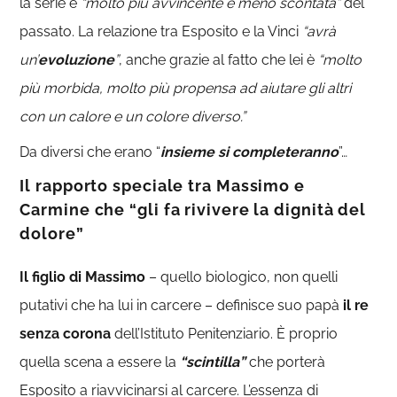
la serie è
“molto più avvincente e meno scontata”
del
passato. La relazione tra Esposito e la Vinci
“avrà
un’
evoluzione
”
, anche grazie al fatto che lei è
“molto
più morbida, molto più propensa ad aiutare gli altri
con un calore e un colore diverso.”
Da diversi che erano “
insieme si completeranno
”…
Il rapporto speciale tra Massimo e
Carmine che “gli fa rivivere la dignità del
dolore”
Il figlio di Massimo
– quello biologico, non quelli
putativi che ha lui in carcere – definisce suo papà
il re
senza corona
dell’Istituto Penitenziario. È proprio
quella scena a essere la
“scintilla”
che porterà
Esposito a riavvicinarsi al carcere. L’essenza di