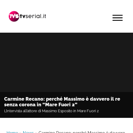
Passa
Passa
Passa
alla
al
alla
MENU
navigazione
contenuto
barra
primaria
principale
laterale
primaria
Carmine Recano: perché Massimo è davvero il re
senza corona in “Mare Fuori 2”
L’intervista all’attore di Massimo Esposito in Mare Fuori 2