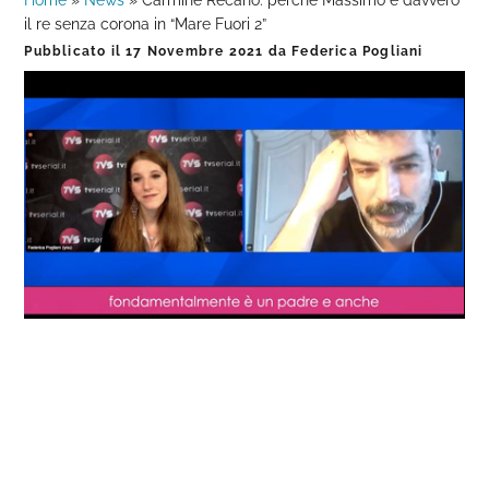
Home
»
News
»
Carmine Recano: perché Massimo è davvero
il re senza corona in “Mare Fuori 2”
Pubblicato il
17 Novembre 2021
da
Federica Pogliani
Loaded
:
Progress
:
Unmute
0%
0%