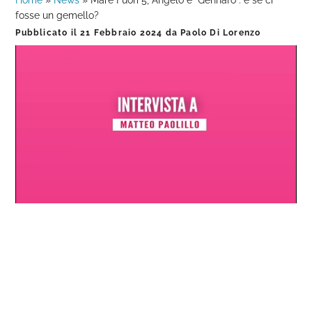
Home
»
News
»
Mare Fuori 5, Angelo e “Gennaro”: e se ci
fosse un gemello?
Pubblicato il
21 Febbraio 2024
da
Paolo Di Lorenzo
Loaded
:
Progress
:
Unmute
0%
0%