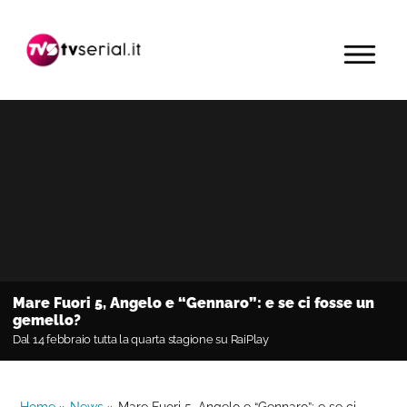
Passa
Passa
Passa
alla
al
alla
MENU
navigazione
contenuto
barra
primaria
principale
laterale
primaria
Mare Fuori 5, Angelo e “Gennaro”: e se ci fosse un
gemello?
Dal 14 febbraio tutta la quarta stagione su RaiPlay