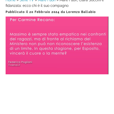
Home
»
Serie TV
»
Mare Fuori
»
Mare Fuori, Clara Soccini è
fidanzata: ecco chi è il suo compagno
Pubblicato il
20 Febbraio 2024
da
Lorenzo Ballabio
Loaded
:
Progress
:
Unmute
0%
0%