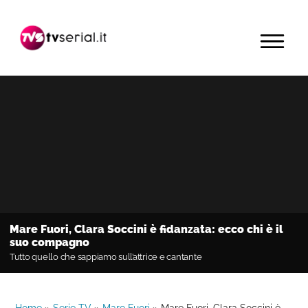
Passa
Passa
Passa
alla
al
alla
MENU
navigazione
contenuto
barra
primaria
principale
laterale
primaria
Mare Fuori, Clara Soccini è fidanzata: ecco chi è il
suo compagno
Tutto quello che sappiamo sull’attrice e cantante