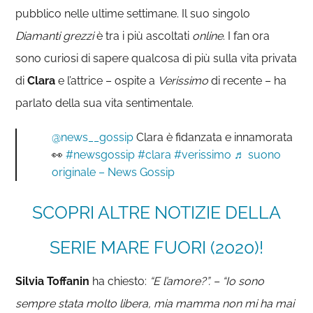
pubblico nelle ultime settimane. Il suo singolo
Diamanti grezzi
è tra i più ascoltati
online
. I fan ora
sono curiosi di sapere qualcosa di più sulla vita privata
di
Clara
e l’attrice – ospite a
Verissimo
di recente – ha
parlato della sua vita sentimentale.
@news__gossip
Clara è fidanzata e innamorata
👀
#newsgossip
#clara
#verissimo
♬ suono
originale – News Gossip
SCOPRI ALTRE NOTIZIE DELLA
SERIE MARE FUORI (2020)!
Silvia Toffanin
ha chiesto:
“E l’amore?”. – “Io sono
sempre stata molto libera, mia mamma non mi ha mai