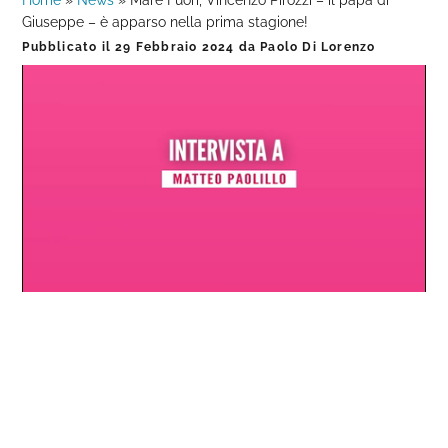
Home
»
News
»
Mare Fuori, Vincenzo Pirozzi – il papà di
Giuseppe – è apparso nella prima stagione!
Pubblicato il
29 Febbraio 2024
da
Paolo Di Lorenzo
Loaded
:
Progress
:
Unmute
0%
0%