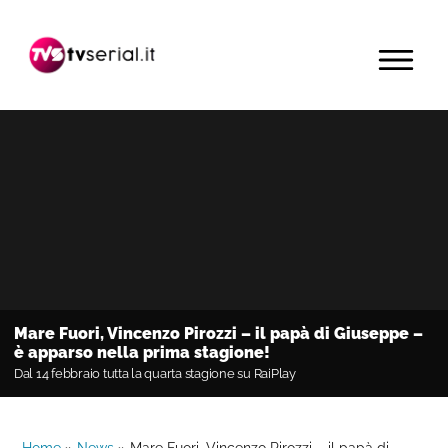
Passa
Passa
Passa
alla
al
alla
MENU
navigazione
contenuto
barra
primaria
principale
laterale
primaria
Mare Fuori, Vincenzo Pirozzi – il papà di Giuseppe –
è apparso nella prima stagione!
Dal 14 febbraio tutta la quarta stagione su RaiPlay