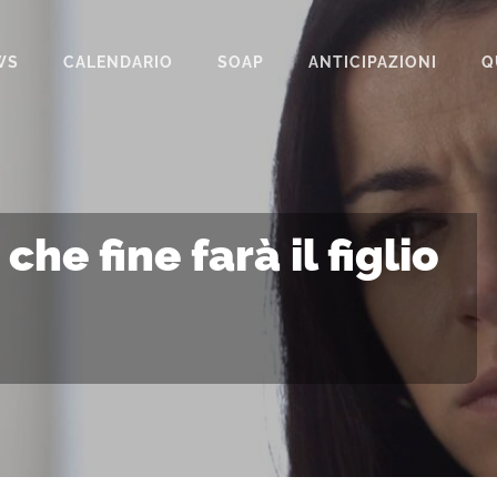
WS
CALENDARIO
SOAP
ANTICIPAZIONI
Q
BEAUTIFUL
IL PARADISO DELLE SIGNORE
LA PROMESSA
he fine farà il figlio
SEGRETI DI FAMIGLIA
TEMPESTA D’AMORE
UN POSTO AL SOLE