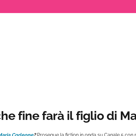
ded
:
e fine farà il figlio di M
Maria Corleone
?
Prosegue la fiction in onda su Canale 5 con 