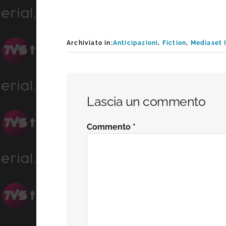
Archiviato in:
Anticipazioni
,
Fiction
,
Mediaset I
Interazioni
Lascia un commento
del
Commento
*
lettore