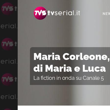
Passa
Passa
Passa
alla
al
alla
NE
navigazione
contenuto
barra
primaria
principale
laterale
primaria
Maria Corleone, c
di Maria e Luca
La fiction in onda su Canale 5