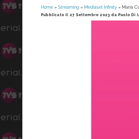
Home
»
Streaming
»
Mediaset Infinity
»
Maria Co
Barra
Pubblicato il
27 Settembre 2023
da
Paolo Di 
laterale
primaria