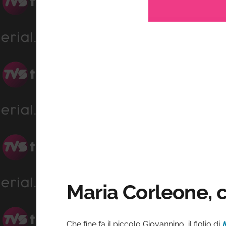
Loa
Progress
:
Unmute
0%
0%
Maria Corleone, ch
Che fine fa il piccolo Giovannino, il figlio di