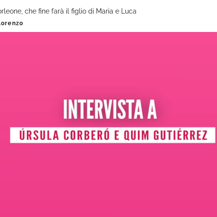
rleone, che fine farà il figlio di Maria e Luca
Lorenzo