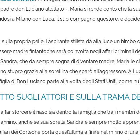
 padre don Luciano allettato -, Maria si rende conto che la sua
endosi a Milano con Luca, il suo compagno questore, e decide 
sulla propria pelle. L’aspirante stilista dà alla luce un bimbo 
e madre fintantoché sarà coinvolta negli affari criminali del
 Sandra, che da sempre sogna di diventare madre. Maria le chi
no stupro grazie alla sorellina che sparò all’aggressore. A L
glia di Don Luciano parte alla volta degli Stati Uniti, come nul
TTO SUGLI ATTORI E SULLA TRAMA DE
a far storcere il naso sia dentro la famiglia che tra i membri 
nnino, anche se sua sorella Sandra è sempre molto apprensiv
affari dei Corleone porta quest’ultima a finire nel mirino di un