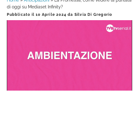
Home
»
Anticipazioni
»
La Promessa, come vedere la puntata
di oggi su Mediaset Infinity?
Pubblicato il
10 Aprile 2024
da
Silvia Di Gregorio
Loaded
:
Progress
:
Unmute
0%
0%