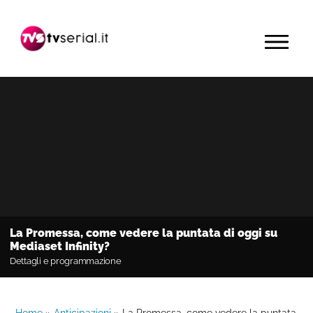
Passa
Passa
Passa
alla
al
alla
MENU
navigazione
contenuto
barra
primaria
principale
laterale
primaria
La Promessa, come vedere la puntata di oggi su
Mediaset Infinity?
Dettagli e programmazione