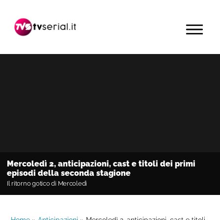
Passa
Passa
Passa
alla
al
alla
MENU
navigazione
contenuto
barra
primaria
principale
laterale
primaria
Mercoledì 2, anticipazioni, cast e titoli dei primi
episodi della seconda stagione
Il ritorno gotico di Mercoledì