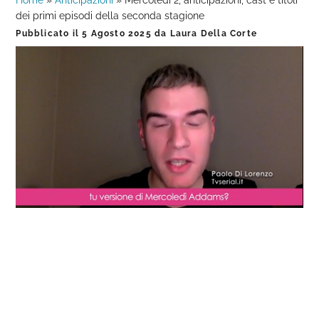
Home
»
Anticipazioni
»
Mercoledì 2, anticipazioni, cast e titoli
dei primi episodi della seconda stagione
Pubblicato il
5 Agosto 2025
da
Laura Della Corte
Loaded
:
Progress
:
Unmute
0%
0%