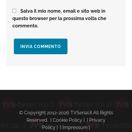
Salva il mio nome, email e sito web in
questo browser per la prossima volta che
commento.
Barra
laterale
primaria
© Copyright 2012-2026 TVSerial.it All Rights
Reserved. [
Cookie Policy
] [
Privacy
Policy
] [
Impressum
]