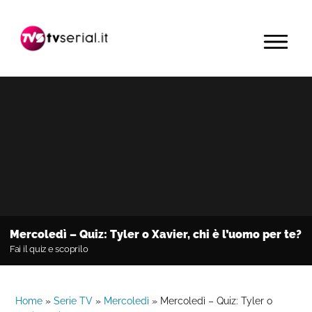
Passa
Passa
Passa
alla
al
alla
MENU
navigazione
contenuto
barra
primaria
principale
laterale
primaria
Mercoledì – Quiz: Tyler o Xavier, chi è l’uomo per te?
Fai il quiz e scoprilo
Home
»
Serie TV
»
Mercoledì
»
Mercoledì – Quiz: Tyler o