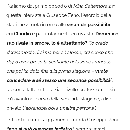
Partiamo dal primo episodio di
Mina Settembre 2
in
questa intervista a Giuseppe Zeno. L’esordio della
stagione 2 ruota intorno alle
seconde possibilità
, di
cui
Claudio
è particolarmente entusiasta
. Domenico,
suo rivale in amore, lo è altrettanto?
“Io credo
decisamente di sì ma per sé stesso, nel senso che
dopo aver preso la scottante delusione amorosa –
che poi ha dato fine alla prima stagione –
vuole
concedere a sé stesso una seconda possibilità
”
,
racconta l’attore. Lo fa sia a livello professionale sia,
più avanti nel corso della seconda stagione, a livello
privato (
“aprendosi poi a un’altra persona”
).
Del resto, come saggiamente ricorda Giuseppe Zeno,
“non si può guardare indietro”
, sempre avanti!