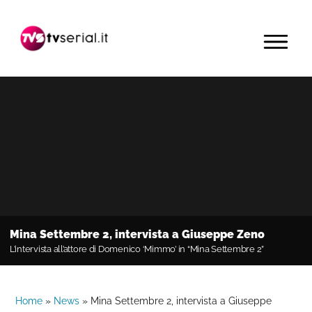
Passa
Passa
Passa
alla
al
alla
MENU
navigazione
contenuto
barra
primaria
principale
laterale
primaria
Mina Settembre 2, intervista a Giuseppe Zeno
L’intervista all’attore di Domenico ‘Mimmo’ in “Mina Settembre 2”
Home
»
News
»
Mina Settembre 2, intervista a Giuseppe