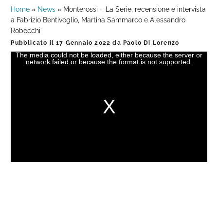
Home
»
News
»
Monterossi – La Serie, recensione e intervista
a Fabrizio Bentivoglio, Martina Sammarco e Alessandro
Robecchi
Pubblicato il
17 Gennaio 2022
da
Paolo Di Lorenzo
The media could not be loaded, either because the server or
This
network failed or because the format is not supported.
is
a
modal
window.