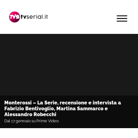
Passa
Passa
Passa
alla
al
alla
MENU
navigazione
contenuto
barra
primaria
principale
laterale
primaria
Monterossi – La Serie, recensione e intervista a
Fabrizio Bentivoglio, Martina Sammarco e
Alessandro Robecchi
Dal 17 gennaio su Prime Video