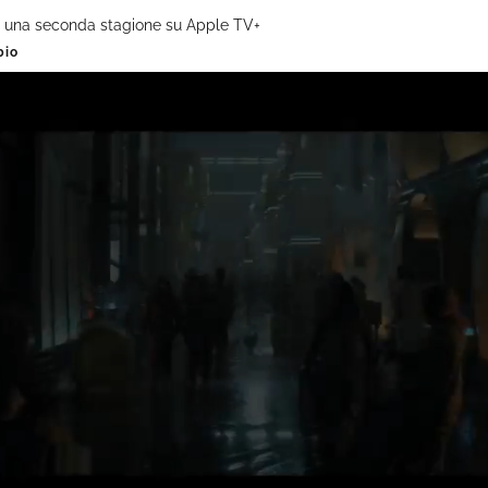
r una seconda stagione su Apple TV+
bio