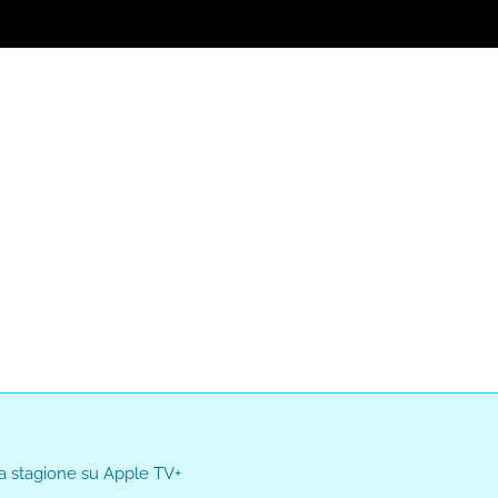
Loaded
:
0%
a stagione su Apple TV+