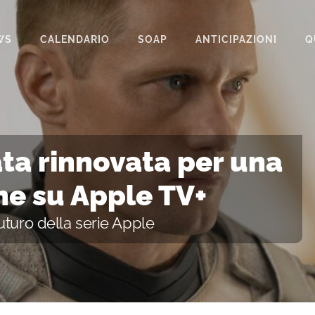
WS
CALENDARIO
SOAP
ANTICIPAZIONI
Q
BEAUTIFUL
IL PARADISO DELLE SIGNORE
LA PROMESSA
ta rinnovata per una
SEGRETI DI FAMIGLIA
ne su Apple TV+
TEMPESTA D’AMORE
uturo della serie Apple
UN POSTO AL SOLE