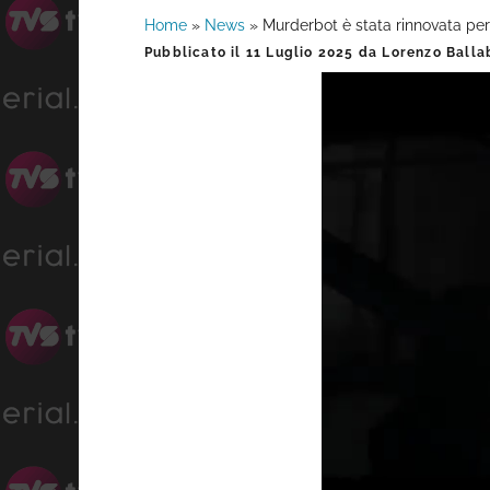
Home
»
News
»
Murderbot è stata rinnovata pe
Barra
Pubblicato il
11 Luglio 2025
da
Lorenzo Balla
laterale
primaria