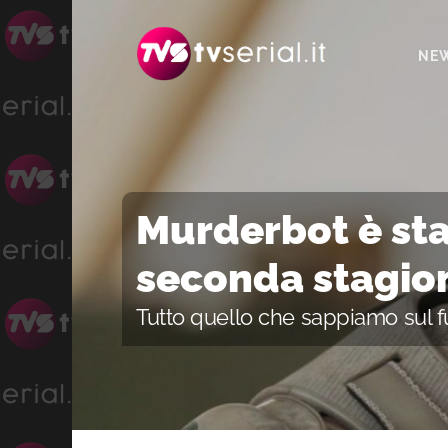
Passa
Passa
Passa
alla
al
alla
NE
navigazione
contenuto
barra
primaria
principale
laterale
primaria
Murderbot è sta
seconda stagio
Tutto quello che sappiamo sul f