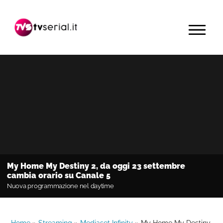
Passa
Passa
Passa
alla
al
alla
MENU
navigazione
contenuto
barra
primaria
principale
laterale
primaria
My Home My Destiny 2, da oggi 23 settembre
cambia orario su Canale 5
Nuova programmazione nel daytime