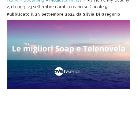
Home
»
Streaming
»
Mediaset Infinity
»
My Home My Destiny
2, da oggi 23 settembre cambia orario su Canale 5
Pubblicato il
23 Settembre 2024
da
Silvia Di Gregorio
Loaded
:
Progress
:
Unmute
0%
0%