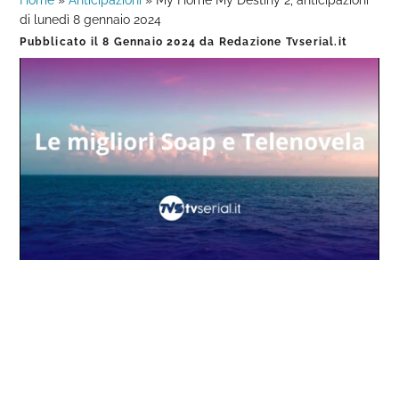
Home
»
Anticipazioni
»
My Home My Destiny 2, anticipazioni
di lunedì 8 gennaio 2024
Pubblicato il
8 Gennaio 2024
da
Redazione Tvserial.it
Loaded
:
Progress
:
Unmute
0%
0%