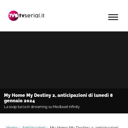
Passa
Passa
Passa
alla
al
alla
MENU
navigazione
contenuto
barra
primaria
principale
laterale
primaria
My Home My Destiny 2, anticipazioni di lunedì 8
gennaio 2024
La soap turca in streaming su Mediaset Infinity