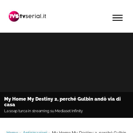
Passa
Passa
Passa
alla
al
alla
MENU
navigazione
contenuto
barra
primaria
principale
laterale
primaria
My Home My Destiny 2, perché Gulbin andò via di
casa
La soap turca in streaming su Mediaset Infinity