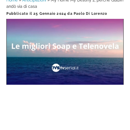
Home
»
Anticipazioni
»
My Home My Destiny 2, perché Gulbin
andò via di casa
Pubblicato il
25 Gennaio 2024
da
Paolo Di Lorenzo
Loaded
:
Progress
:
Unmute
0%
0%