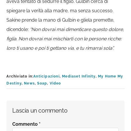
aveva tentato di sedurre il figlio. Gulbin cerca di
spiegare la verità alla madre, ma senza successo.
Sakine prende la mano di Gulbin e gliela premette,
dicendole:
“Non dovrai mai dimenticare questo dolore,
figlia. Non dovrai mai mischiarti con le persone ricche:
loro ti usano e poi ti gettano via, e tu rimarrai sola”.
Archiviato in:
Anticipazioni
,
Mediaset Infinity
,
My Home My
Destiny
,
News
,
Soap
,
Video
Interazioni
Lascia un commento
del
Commento
*