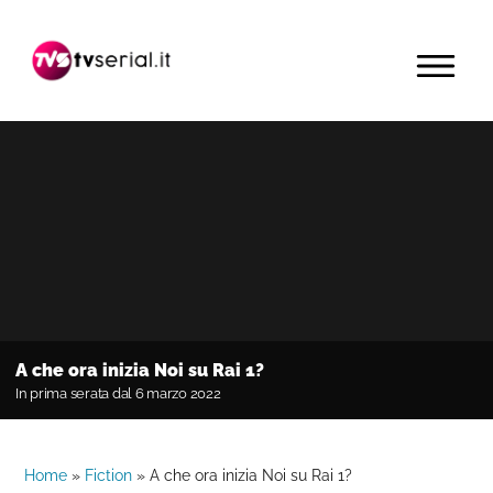
Passa
Passa
Passa
alla
al
alla
MENU
navigazione
contenuto
barra
primaria
principale
laterale
primaria
A che ora inizia Noi su Rai 1?
In prima serata dal 6 marzo 2022
Home
»
Fiction
»
A che ora inizia Noi su Rai 1?