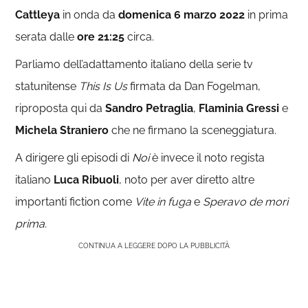
Cattleya
in onda da
domenica 6 marzo 2022
in prima
serata dalle
ore
21:25
circa.
Parliamo dell’adattamento italiano della serie tv
statunitense
This Is Us
firmata da Dan Fogelman,
riproposta qui da
Sandro Petraglia
,
Flaminia Gressi
e
Michela Straniero
che ne firmano la sceneggiatura.
A dirigere gli episodi di
Noi
è invece il noto regista
italiano
Luca Ribuoli
, noto per aver diretto altre
importanti fiction come
Vite in fuga
e
Speravo de morì
prima.
CONTINUA A LEGGERE DOPO LA PUBBLICITÀ