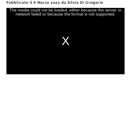
Pubblicato il
6 Marzo 2022
da
Silvia Di Gregorio
The media could not be loaded, either because the server or
This
network failed or because the format is not supported.
is
a
modal
window.