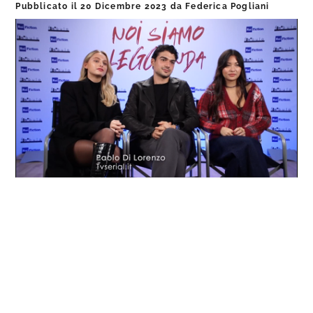
Pubblicato il
20 Dicembre 2023
da
Federica Pogliani
Loaded
:
Progress
:
Unmute
0%
0%