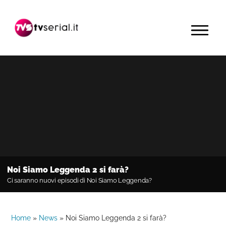
Passa
Passa
Passa
alla
al
alla
MENU
navigazione
contenuto
barra
primaria
principale
laterale
primaria
Noi Siamo Leggenda 2 si farà?
Ci saranno nuovi episodi di Noi Siamo Leggenda?
Home
»
News
»
Noi Siamo Leggenda 2 si farà?