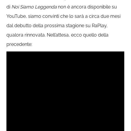
di
Noi Siamo Leggenda
non è ancora disponibile su
YouTube, siamo convinti che lo sarà a circa due mesi
dal debutto della prossima stagione su RaPlay,
qualora rinnovata. Nell’attesa, ecco quello della
precedente: