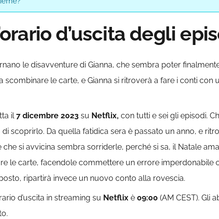
nsieme?
l’orario d’uscita degli epi
rnano le disavventure di Gianna, che sembra poter finalmente 
 scombinare le carte, e Gianna si ritroverà a fare i conti con 
ta il
7 dicembre
2023
su
Netflix,
con tutti e sei gli episodi. C
di scoprirlo. Da quella fatidica sera è passato un anno, e rit
ale che si avvicina sembra sorriderle, perché si sa, il Natale a
re le carte, facendole commettere un errore imperdonabile c
osto, ripartirà invece un nuovo conto alla rovescia.
orario d’uscita in streaming su
Netflix
è
09:00
(AM CEST). Gli a
to.