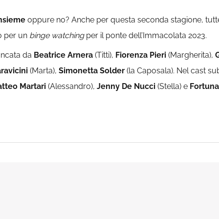
insieme
oppure no? Anche per questa seconda stagione, tutte l
to per un
binge watching
per il ponte dell’Immacolata 2023.
iancata da
Beatrice Arnera
(Titti),
Fiorenza Pieri
(Margherita),
ravicini
(Marta),
Simonetta Solder
(la Caposala). Nel cast s
tteo Martari
(Alessandro),
Jenny De
Nucci
(Stella) e
Fortuna