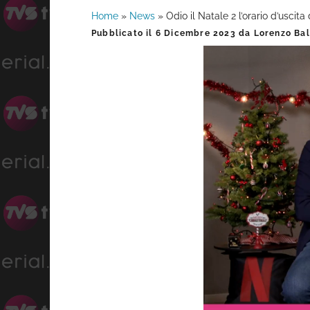
Home
»
News
»
Odio il Natale 2 l’orario d’uscita
Barra
Pubblicato il
6 Dicembre 2023
da
Lorenzo Bal
laterale
primaria