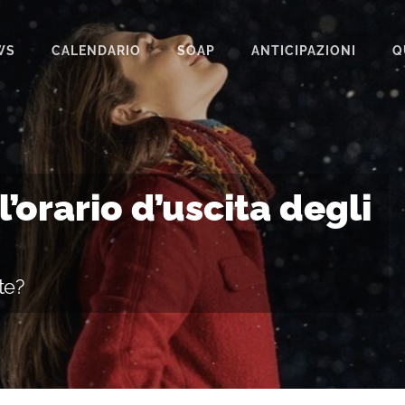
WS
CALENDARIO
SOAP
ANTICIPAZIONI
Q
BEAUTIFUL
IL PARADISO DELLE SIGNORE
LA PROMESSA
l’orario d’uscita degli
SEGRETI DI FAMIGLIA
TEMPESTA D’AMORE
te?
UN POSTO AL SOLE