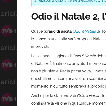
Gli episodi di Odio il Natale 2 escono tutti i
Odio il Natale 2, 
Qual è l’
orario di uscita
Odio il Natale 2
? To
Ma ancora una volta sarà proprio il Natale a
imprevisti.
La seconda stagione di
Odio il Natale
debut
di Natale? È finalmente arrivato il momento 
non è più single. Per la prima volta, il Nat
quest’ultimo, ancora una volta, a scombina
momento in cui tutto sembrava al proprio p
Anche per la stagione 2 di
Odio il
Natale,
l’
continuare la visione in qualunque momen