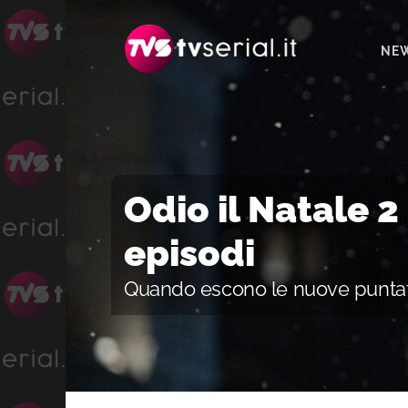
Passa
Passa
Passa
alla
al
alla
NE
navigazione
contenuto
barra
primaria
principale
laterale
primaria
Odio il Natale 2 
episodi
Quando escono le nuove punta