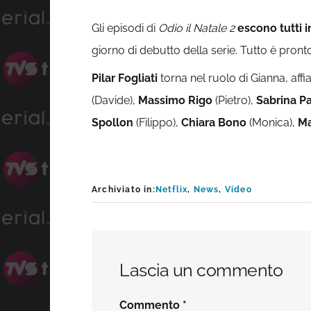
Gli episodi di
Odio il Natale 2
escono
tutti 
giorno di debutto della serie. Tutto è pron
Pilar Fogliati
torna nel ruolo di Gianna, aff
(Davide),
Massimo Rigo
(Pietro),
Sabrina Pa
Spollon
(Filippo),
Chiara Bono
(Monica),
Ma
Archiviato in:
Netflix
,
News
,
Video
Interazioni
Lascia un commento
del
Commento
*