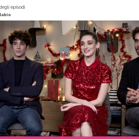
 degli episodi
labio