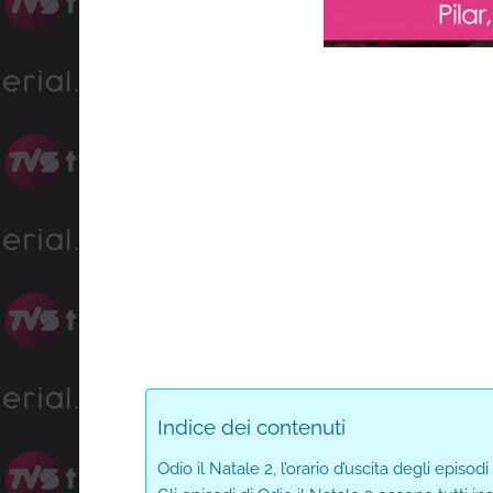
Load
Progress
:
Unmute
0%
0%
Indice dei contenuti
Odio il Natale 2, l’orario d’uscita degli episodi