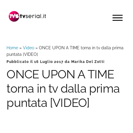
Passa
Passa
Passa
alla
al
alla
MENU
navigazione
contenuto
barra
primaria
principale
laterale
primaria
Home
»
Video
»
ONCE UPON A TIME torna in tv dalla prima
puntata [VIDEO]
Pubblicato il
16 Luglio 2017
da
Marika Del Zotti
ONCE UPON A TIME
torna in tv dalla prima
puntata [VIDEO]