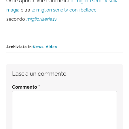
Once Upon a time è anche tra
le migliori serie tv sulla
magia
e tra
le migliori serie tv con i bellocci
secondo
miglioriserie.tv
.
Archiviato in:
News
,
Video
Interazioni
Lascia un commento
del
Commento
*
lettore