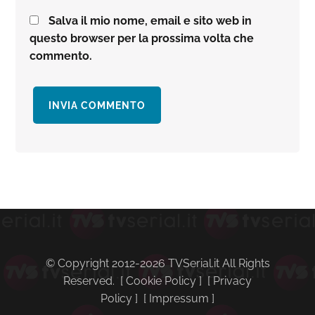
Salva il mio nome, email e sito web in
questo browser per la prossima volta che
commento.
Barra
laterale
primaria
© Copyright 2012-2026 TVSerial.it All Rights
Reserved. [
Cookie Policy
] [
Privacy
Policy
] [
Impressum
]