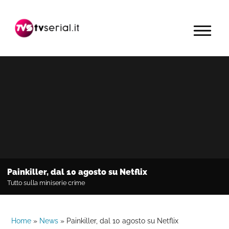
Passa
Passa
Passa
alla
al
alla
MENU
navigazione
contenuto
barra
primaria
principale
laterale
primaria
Painkiller, dal 10 agosto su Netflix
Tutto sulla miniserie crime
Home
»
News
»
Painkiller, dal 10 agosto su Netflix