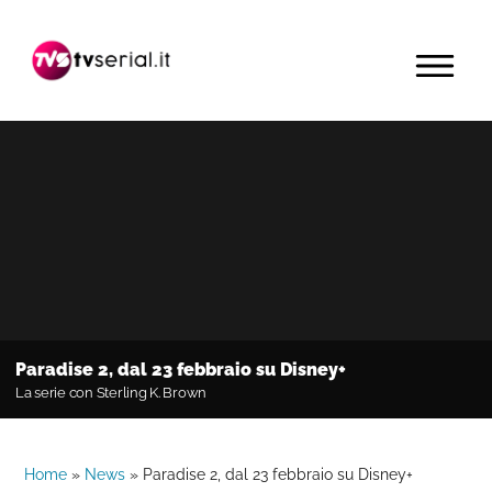
Passa
Passa
Passa
alla
al
alla
MENU
navigazione
contenuto
barra
primaria
principale
laterale
primaria
Paradise 2, dal 23 febbraio su Disney+
La serie con Sterling K. Brown
Home
»
News
»
Paradise 2, dal 23 febbraio su Disney+