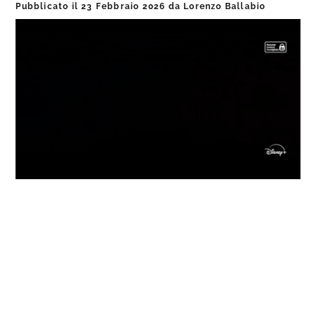
Pubblicato il
23 Febbraio 2026
da
Lorenzo Ballabio
Loaded
:
Progress
:
Unmute
0%
0%