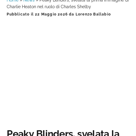
Home
»
News
»
Peaky Blinders, svelata la prima immagine di
Charlie Heaton nel ruolo di Charles Shelby
Pubblicato il
22 Maggio 2026
da
Lorenzo Ballabio
Peaky Blinders, svelata la