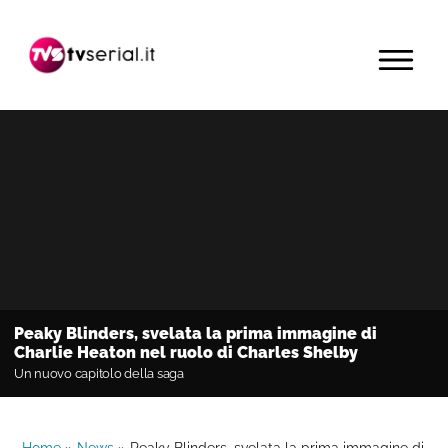
Passa
Passa
Passa
alla
al
alla
MENU
navigazione
contenuto
barra
primaria
principale
laterale
primaria
Peaky Blinders, svelata la prima immagine di
Charlie Heaton nel ruolo di Charles Shelby
Un nuovo capitolo della saga