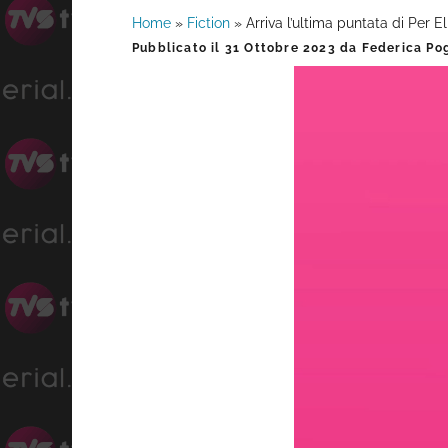
Home
»
Fiction
»
Arriva l’ultima puntata di Per E
Barra
Pubblicato il
31 Ottobre 2023
da
Federica Pog
laterale
primaria