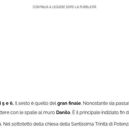
CONTINUA A LEGGERE DOPO LA PUBBLICITÀ
 5 e 6.
Il sesto è quello del
gran finale
. Nonostante sia passat
ettere con le spalle al muro
Danilo
. È il principale indiziato fin
a. Nel sottotetto della chiesa della Santissima Trinità di Poten