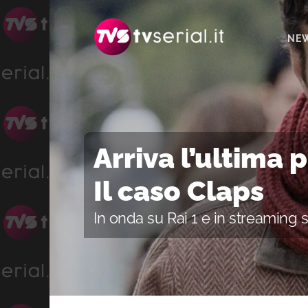
Passa
Passa
Passa
alla
al
alla
NE
navigazione
contenuto
barra
primaria
principale
laterale
primaria
Arriva l’ultima 
Il caso Claps
In onda su Rai 1 e in streaming 