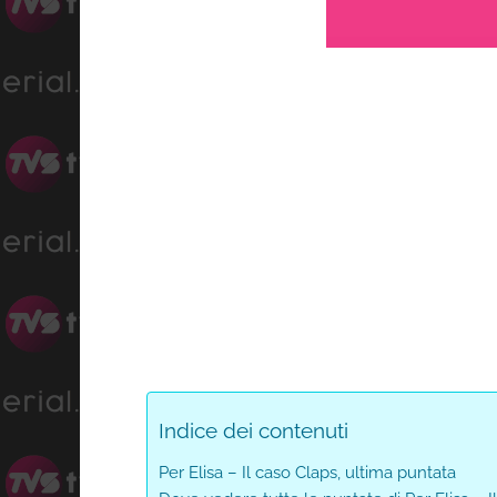
Loade
Progress
:
Unmute
0%
0%
Indice dei contenuti
Per Elisa – Il caso Claps, ultima puntata