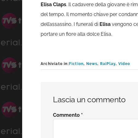
Elisa Claps
. Il cadavere della giovane è rim
del tempo. Il momento chiave per condan
dell’assassino. I funerali di
Elisa
vengono cel
portare un fiore alla dolce Elisa.
Archiviato in:
Fiction
,
News
,
RaiPlay
,
Video
Interazioni
Lascia un commento
del
Commento
*
lettore