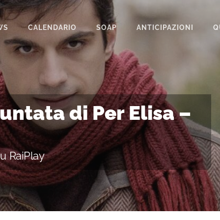
WS
CALENDARIO
SOAP
ANTICIPAZIONI
Q
BEAUTIFUL
IL PARADISO DELLE SIGNORE
LA PROMESSA
puntata di Per Elisa –
SEGRETI DI FAMIGLIA
TEMPESTA D’AMORE
su RaiPlay
UN POSTO AL SOLE