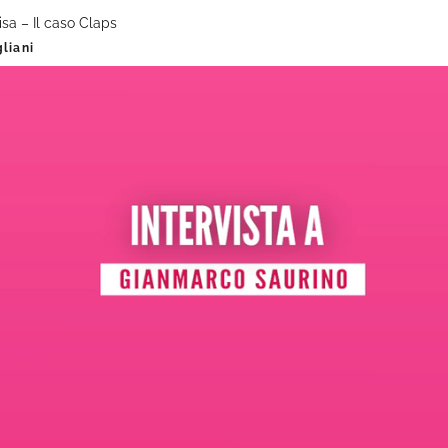
lisa – Il caso Claps
liani