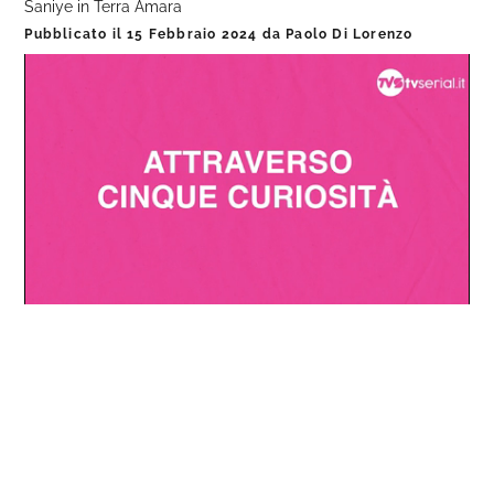
Saniye in Terra Amara
Pubblicato il
15 Febbraio 2024
da
Paolo Di Lorenzo
Loaded
:
Progress
:
Unmute
0%
0%