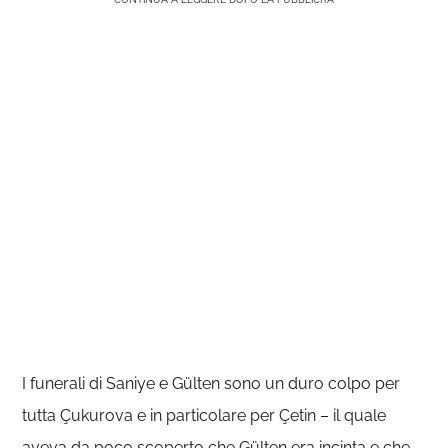
I funerali di Saniye e Gülten sono un duro colpo per
tutta Çukurova e in particolare per Çetin – il quale
aveva da poco scoperto che Gülten era incinta e che