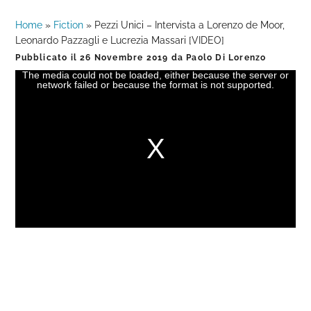
Home
»
Fiction
»
Pezzi Unici – Intervista a Lorenzo de Moor,
Leonardo Pazzagli e Lucrezia Massari [VIDEO]
Pubblicato il
26 Novembre 2019
da
Paolo Di Lorenzo
The media could not be loaded, either because the server or
This
network failed or because the format is not supported.
is
a
modal
window.