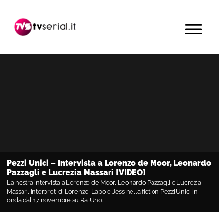
Passa
Passa
Passa
alla
al
alla
MENU
navigazione
contenuto
barra
primaria
principale
laterale
primaria
Pezzi Unici – Intervista a Lorenzo de Moor, Leonardo
Pazzagli e Lucrezia Massari [VIDEO]
La nostra intervista a Lorenzo de Moor, Leonardo Pazzagli e Lucrezia
Massari, interpreti di Lorenzo, Lapo e Jess nella fiction Pezzi Unici in
onda dal 17 novembre su Rai Uno.