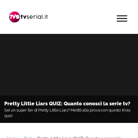
Passa
Passa
Passa
alla
al
alla
MENU
navigazione
contenuto
barra
primaria
principale
laterale
primaria
Pretty Little Liars QUIZ: Quanto conosci la serie tv?
Sei un super fan di Pretty Little Liars? Mettiti alla prova con questo trivia
quiz!