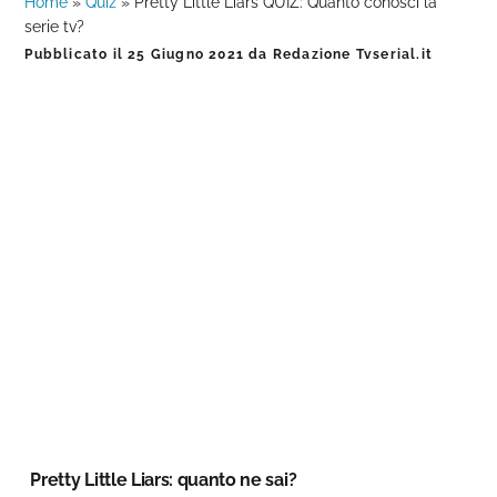
Home
»
Quiz
»
Pretty Little Liars QUIZ: Quanto conosci la
serie tv?
Pubblicato il
25 Giugno 2021
da
Redazione Tvserial.it
Pretty Little Liars: quanto ne sai?