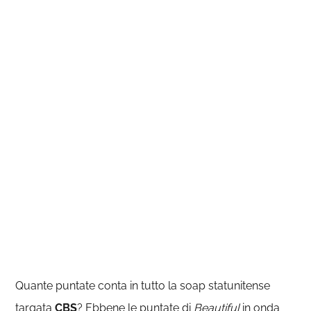
Quante puntate conta in tutto la soap statunitense
targata
CBS
? Ebbene le puntate di
Beautiful
in onda