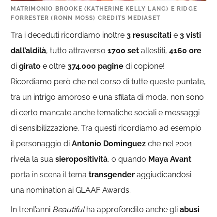
MATRIMONIO BROOKE (KATHERINE KELLY LANG) E RIDGE
FORRESTER (RONN MOSS) CREDITS MEDIASET
Tra i deceduti ricordiamo inoltre
3 resuscitati
e
3 visti
dall’aldilà
, tutto attraverso
1700
set
allestiti,
4160
ore
di
girato
e oltre
374
.
000
pagine
di copione!
Ricordiamo però che nel corso di tutte queste puntate,
tra un intrigo amoroso e una sfilata di moda, non sono
di certo mancate anche tematiche sociali e messaggi
di sensibilizzazione. Tra questi ricordiamo ad esempio
il personaggio di
Antonio
Dominguez
che nel 2001
rivela la sua
sieropositività
, o quando
Maya
Avant
porta in scena il tema
transgender
aggiudicandosi
una nomination ai GLAAF Awards.
In trent’anni
Beautiful
ha approfondito anche gli
abusi