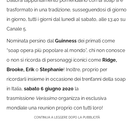
D’allora l’appuntamento pomeridiano con la soap si è
trasformato in una tradizione, susseguendosi di giorno
in giorno, tutti i giorni dal lunedì al sabato, alle 13:40 su
Canale 5.
Nominata persino dal
Guinness
dei primati come
“soap opera più popolare al mondo”, chi non conosce
o non si ricorda di personaggi iconici come
Ridge,
Brooke, Erik
o
Stephanie
! Inoltre, proprio per
ricordarli insieme in occasione dei trent’anni della soap
in Italia,
sabato 6 giugno 2020
la
trasmissione
Verissimo
organizza in esclusiva
mondiale una reunion proprio con tutti loro!
CONTINUA A LEGGERE DOPO LA PUBBLICITÀ