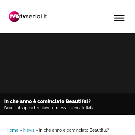
Passa
Passa
Passa
alla
al
alla
MENU
navigazione
contenuto
barra
primaria
principale
laterale
primaria
In che anno è cominciato Beautiful?
Beautiful supera i trent’anni di messa in onda in Italia
Home
»
News
»
In che anno è cominciato Beautiful?