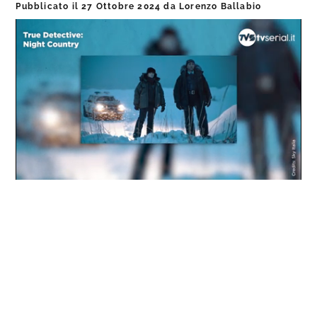
Pubblicato il
27 Ottobre 2024
da
Lorenzo Ballabio
Loaded
:
Progress
:
Unmute
0%
0%