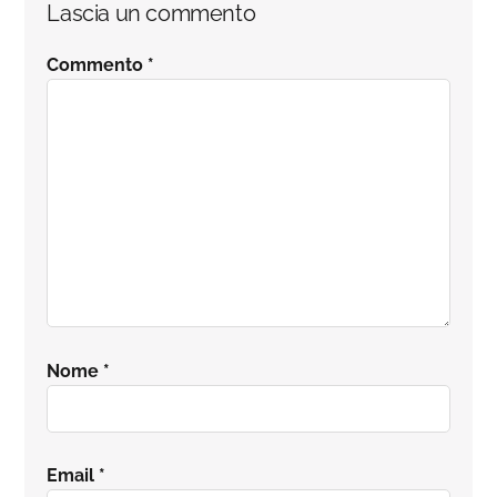
Lascia un commento
del
Commento
*
lettore
Nome
*
Email
*