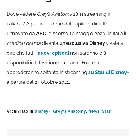
Dove vedere
Grey’s Anatomy
18 in streaming in
italiano? A partire proprio dal capitolo diciotto,
rinnovato da
ABC
lo scorso 10 maggio 2020, in Italia il
medical drama
diventa
un’esclusiva Disney+
, vale a
dire che tutti i
nuovi episodi
non saranno più
disponibili in televisione sui canali Fox, ma
approderanno soltanto in streaming
su Star di Disney+
a partire dal 27 ottobre 2021.
Archiviato in:
Disney+
,
Grey's Anatomy
,
News
,
Star
Interazioni