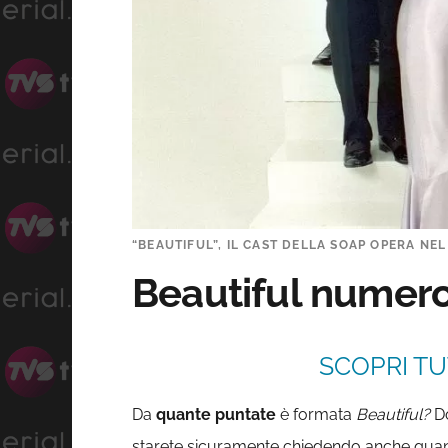
“BEAUTIFUL”, IL CAST DELLA SOAP OPERA NEL
Beautiful numer
SCOPRI TU
Da
quante puntate
è formata
Beautiful?
Do
starete sicuramente chiedendo anche quant