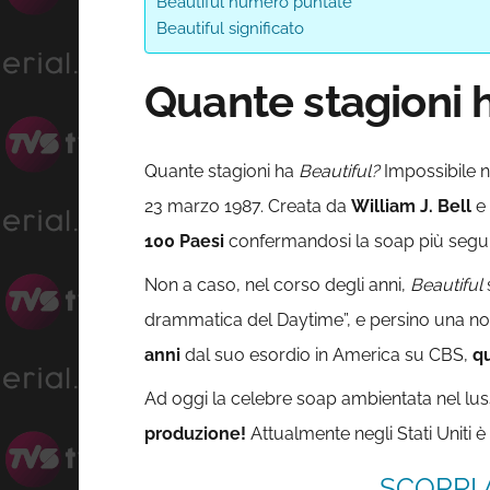
Beautiful numero puntate
Beautiful significato
Quante stagioni 
Quante stagioni ha
Beautiful?
Impossibile n
23 marzo 1987. Creata da
William J. Bell
e
100 Paesi
confermandosi la soap più segu
Non a caso, nel corso degli anni,
Beautiful
drammatica del Daytime”, e persino una no
anni
dal suo esordio in America su CBS,
qu
Ad oggi la celebre soap ambientata nel l
produzione!
Attualmente negli Stati Uniti è
SCOPRI 