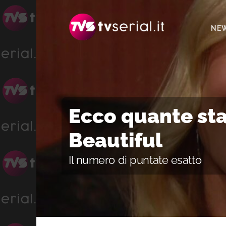
Passa
Passa
Passa
alla
al
alla
NE
navigazione
contenuto
barra
primaria
principale
laterale
primaria
Ecco quante sta
Beautiful
Il numero di puntate esatto