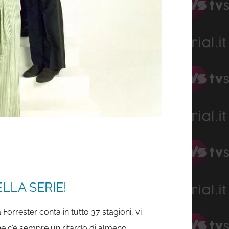
LLA SERIE!
orrester conta in tutto 37 stagioni, vi
e c’è sempre un ritardo di almeno