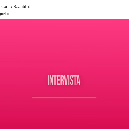
 conta Beautiful
gorio