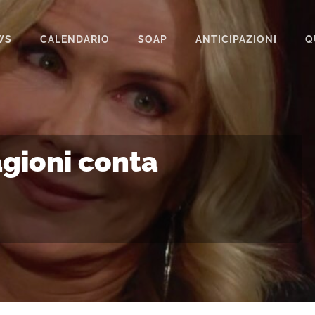
WS
CALENDARIO
SOAP
ANTICIPAZIONI
Q
BEAUTIFUL
IL PARADISO DELLE SIGNORE
LA PROMESSA
gioni conta
SEGRETI DI FAMIGLIA
TEMPESTA D’AMORE
UN POSTO AL SOLE