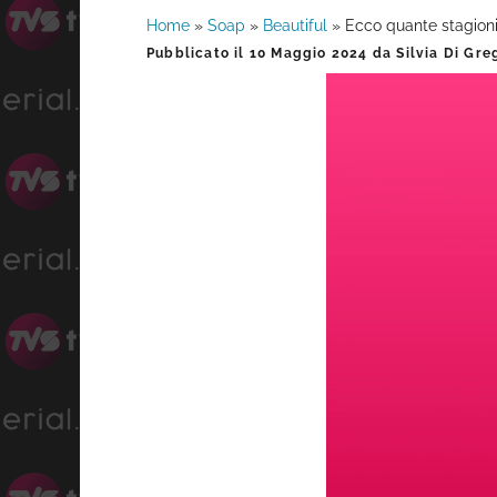
Home
»
Soap
»
Beautiful
»
Ecco quante stagioni
Barra
Pubblicato il
10 Maggio 2024
da
Silvia Di Gre
laterale
primaria