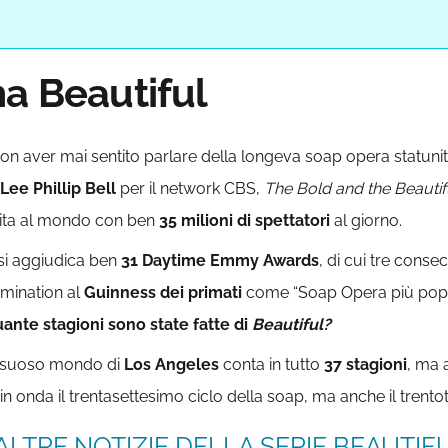
ha Beautiful
on aver mai sentito parlare della longeva soap opera statunit
Lee Phillip Bell
per il network CBS,
The Bold and the Beautif
ita al mondo con ben
35 milioni di spettatori
al giorno.
si aggiudica ben
31
Daytime Emmy Awards
, di cui tre consec
mination al
Guinness dei primati
come “Soap Opera più popol
ante stagioni sono state fatte di
Beautiful?
ussuoso mondo di
Los Angeles
conta in tutto
37 stagioni
, ma 
 in onda il trentasettesimo ciclo della soap, ma anche il trentot
ALTRE NOTIZIE DELLA SERIE BEAUTIFUL