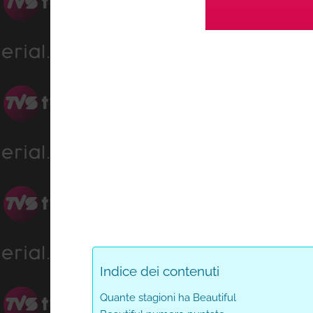
Load
Progress
:
Unmute
0%
0%
Indice dei contenuti
Quante stagioni ha Beautiful