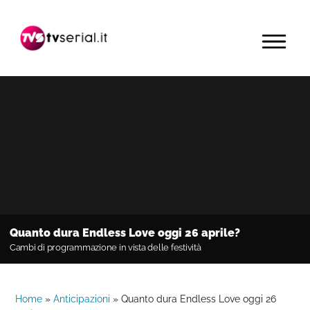
Passa
Passa
Passa
alla
al
alla
MENU
navigazione
contenuto
barra
primaria
principale
laterale
primaria
Quanto dura Endless Love oggi 26 aprile?
Cambi di programmazione in vista delle festività
Home
»
Anticipazioni
»
Quanto dura Endless Love oggi 26