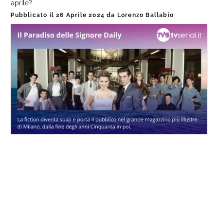
aprile?
Pubblicato il
26 Aprile 2024
da
Lorenzo Ballabio
Loaded
:
Progress
:
Unmute
0%
0%