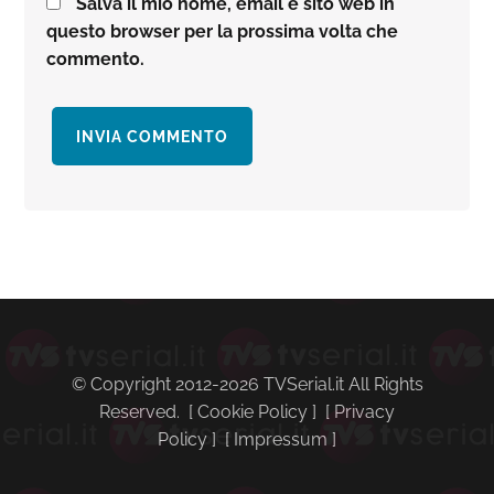
Salva il mio nome, email e sito web in
questo browser per la prossima volta che
commento.
Barra
laterale
primaria
© Copyright 2012-2026 TVSerial.it All Rights
Reserved. [
Cookie Policy
] [
Privacy
Policy
] [
Impressum
]