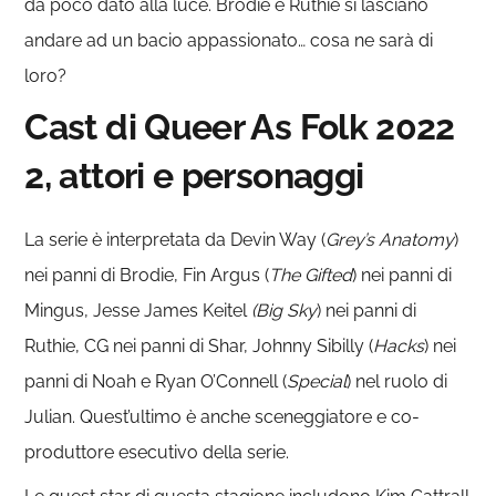
da poco dato alla luce. Brodie e Ruthie si lasciano
andare ad un bacio appassionato… cosa ne sarà di
loro?
Cast di Queer As Folk 2022
2, attori e personaggi
La serie è interpretata da Devin Way (
Grey’s Anatomy
)
nei panni di Brodie, Fin Argus (
The Gifted
) nei panni di
Mingus, Jesse James Keitel
(Big Sky
) nei panni di
Ruthie, CG nei panni di Shar, Johnny Sibilly (
Hacks
) nei
panni di Noah e Ryan O’Connell (
Special
) nel ruolo di
Julian. Quest’ultimo è anche sceneggiatore e co-
produttore esecutivo della serie.