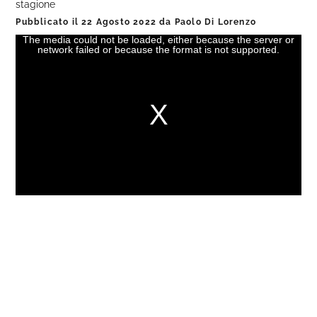
stagione
Pubblicato il
22 Agosto 2022
da
Paolo Di Lorenzo
The media could not be loaded, either because the server or
This
network failed or because the format is not supported.
is
a
modal
window.