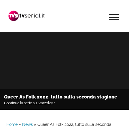
Passa
Passa
Passa
alla
al
alla
MENU
navigazione
contenuto
barra
primaria
principale
laterale
primaria
Queer As Folk 2022, tutto sulla seconda stagione
Continua la serie su Starzplay?
Home
»
News
»
Queer As Folk 2022, tutto sulla seconda