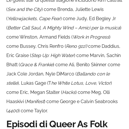
Le guest star di questa stagione includono Kim Cattrall
(
Sex and the City
) come Brenda, Juliette Lewis
(
Yellowjackets, Cape Fear
) come Judy, Ed Begley Jr
(
Better Call Saul, A Mighty Wind – Amici per la musica
)
come Winston, Armand Fields (
Work in Progress
)
come Bussey, Chris Renfro (
Reno 911!)
come Daddius,
Eric Graise (
Step Up: High Water
) come Marvin, Sachin
Bhatt (
Grace & Frankie
) come Ali, Benito Skinner come
Jack Cole Jordan, Nyle DiMarco (
Ballando con le
stelle
), Lukas Gage (T
he White Lotus, Love, Victor
)
come Eric, Megan Stalter (
Hacks
) come Meg, Olli
Haaskivi (
Manifest
) come George e Calvin Seabrooks
(
4400
) come Taylor.
Episodi di Queer As Folk