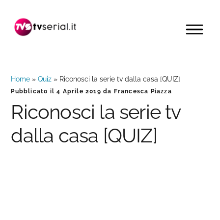
Passa
Passa
Passa
alla
al
alla
MENU
navigazione
contenuto
barra
primaria
principale
laterale
primaria
Home
»
Quiz
»
Riconosci la serie tv dalla casa [QUIZ]
Pubblicato il
4 Aprile 2019
da
Francesca Piazza
Riconosci la serie tv
dalla casa [QUIZ]