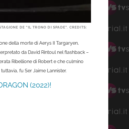
TAGIONE DE “IL TRONO DI SPADE”. CREDITS:
ione della morte di Aerys II Targaryen,
nterpretato da David Rintoul nel flashback –
rata Ribellione di Robert e che culmino
tuttavia, fu Ser Jaime Lannister.
DRAGON (2022)!