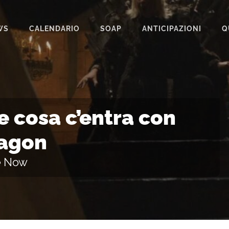
WS
CALENDARIO
SOAP
ANTICIPAZIONI
Q
BEAUTIFUL
IL PARADISO DELLE SIGNORE
LA PROMESSA
 e cosa c’entra con
SEGRETI DI FAMIGLIA
ragon
TEMPESTA D’AMORE
 e Now
UN POSTO AL SOLE