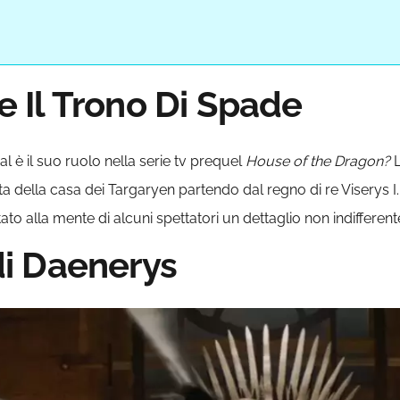
ne Il Trono Di Spade
l è il suo ruolo nella serie tv prequel
House of the Dragon?
L
della casa dei Targaryen partendo dal regno di re Viserys I. Ne
o alla mente di alcuni spettatori un dettaglio non indifferente
 di Daenerys