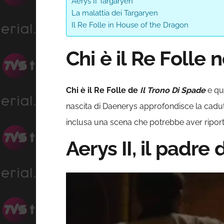
Aerys II Targaryen
La malattia dei Targaryen
Il Re Folle in House of the Dragon
Chi è il Re Folle 
Chi è il Re Folle de
Il Trono Di Spade
e qua
nascita di Daenerys approfondisce la caduta 
inclusa una scena che potrebbe aver riportat
Aerys II, il padre