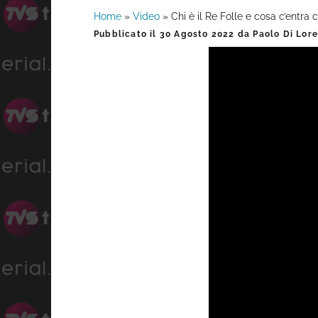
Home
»
Video
»
Chi è il Re Folle e cosa c’entra
Barra
Pubblicato il
30 Agosto 2022
da
Paolo Di Lor
laterale
primaria