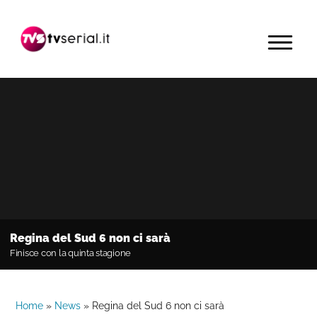
Passa
Passa
Passa
alla
al
alla
MENU
navigazione
contenuto
barra
primaria
principale
laterale
primaria
Regina del Sud 6 non ci sarà
Finisce con la quinta stagione
Home
»
News
»
Regina del Sud 6 non ci sarà