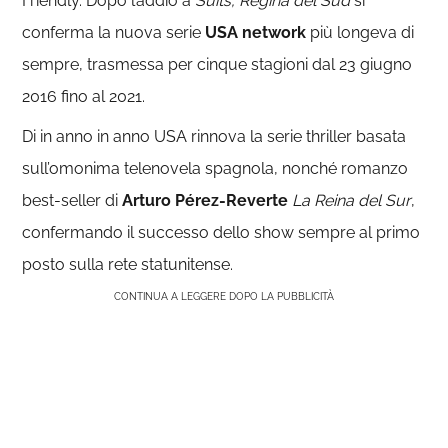
Friendly. Dopo l’addio a
Suits,
Regina del Sud
si
conferma la nuova serie
USA network
più longeva di
sempre, trasmessa per cinque stagioni dal 23 giugno
2016 fino al 2021.
Di in anno in anno USA rinnova la serie thriller basata
sull’omonima telenovela spagnola, nonché romanzo
best-seller di
Arturo Pérez-Reverte
La Reina del Sur
,
confermando il successo dello show sempre al primo
posto sulla rete statunitense.
CONTINUA A LEGGERE DOPO LA PUBBLICITÀ