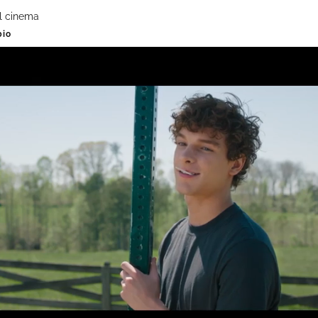
al cinema
bio