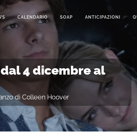
WS
CALENDARIO
SOAP
ANTICIPAZIONI
Q
BEAUTIFUL
IL PARADISO DELLE SIGNORE
LA PROMESSA
 dal 4 dicembre al
SEGRETI DI FAMIGLIA
TEMPESTA D’AMORE
anzo di Colleen Hoover
UN POSTO AL SOLE