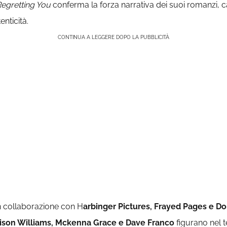
egretting You
conferma la forza narrativa dei suoi romanzi, ca
nticità.
CONTINUA A LEGGERE DOPO LA PUBBLICITÀ
n collaborazione con H
arbinger Pictures, Frayed Pages e D
ison Williams, Mckenna Grace e Dave Franco
figurano nel t