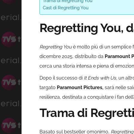
Trama di Regretting You
Cast di Regretting You
Regretting You, 
Regretting You
è molto più di un semplice fil
dicembre 2025, distribuito da
Paramount P
cerca una storia intensa e piena di emozion
Dopo il successo di
It Ends with Us,
un alt
targato
Paramount Pictures,
sarà nelle sa
resilienza, destinata a conquistare i fan del
Trama di Regrett
Basato sul bestseller omonimo,
Regretting