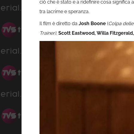
ciò che è stato e a ridefinire cosa signifi
tra lacrime e speranza.
Il film è diretto da
Josh Boone
(
Colpa delle 
Trainer),
Scott Eastwood, Willa Fitzgeral