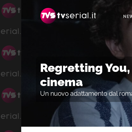
Passa
Passa
Passa
alla
al
alla
NE
navigazione
contenuto
barra
primaria
principale
laterale
primaria
Regretting You,
cinema
Un nuovo adattamento dal rom