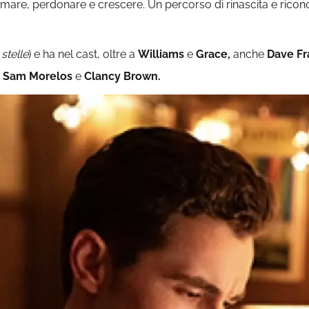
ca amare, perdonare e crescere. Un percorso di rinascita e ri
stelle
) e ha nel cast, oltre a
Williams
e
Grace,
anche
Dave Fr
d, Sam Morelos
e
Clancy Brown.