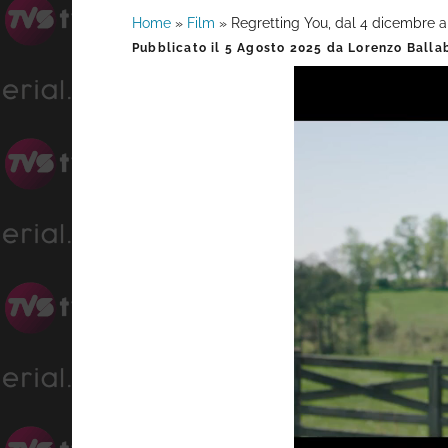
Home
»
Film
»
Regretting You, dal 4 dicembre 
Barra
Pubblicato il
5 Agosto 2025
da
Lorenzo Balla
laterale
primaria